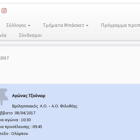
Σύλλογος
Τμήματα Μπάσκετ
Πρόγραμμα προπο
νία
Σύνδεσμοι
/2017
Αγώνας Τζούνιορ
Βριλησσιακός Α.Ο. – Α.Ο. Φιλοθέης
ββατο 08/04/2017
α αγώνα : 10:30
α προσέλευσης : 09:45
πεδο : Ολύμπου