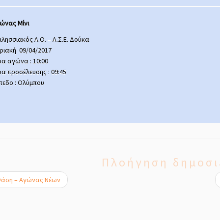
ώνας Μίνι
ιλησσιακός Α.Ο. – Α.Σ.Ε. Δούκα
ριακή 09/04/2017
α αγώνα : 10:00
α προσέλευσης : 09:45
πεδο : Ολύμπου
Πλοήγηση δημοσι
Φάση – Αγώνας Νέων