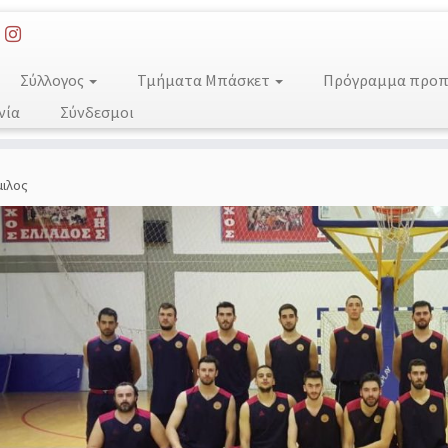
Σύλλογος
Τμήματα Μπάσκετ
Πρόγραμμα προπο
νία
Σύνδεσμοι
μιλος