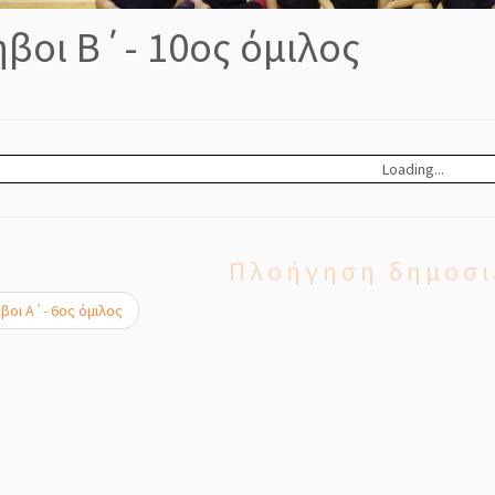
βοι Β΄- 10ος όμιλος
Loading...
Πλοήγηση δημοσι
οι Α΄- 6ος όμιλος