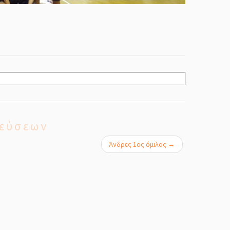
εύσεων
Άνδρες 1ος όμιλος
→