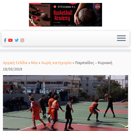
Μετάβαση
στο
Αρχική Σελίδα
»
Νέα
»
Χωρίς κατηγορία
»
Παμπαίδες – Κυριακή
περιεχόμενο
18/03/2018