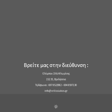
Βρείτε μας στην διεύθυνση :
Ολύμπου 19 & Φλωρίνης
152 35, Βριλήσσια
Τηλέφωνα : 697 8522982 – 694 8597130
info@vrilissiakos.gr